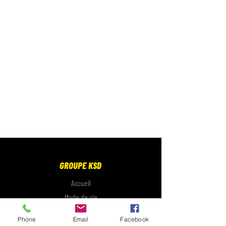
GROUPE KSD
Accueil
Mode de vie
Électronique
Phone
Email
Facebook
Galerie photo