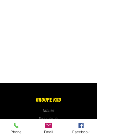
GROUPE KSD
Accueil
Mode de vie
Électronique
Phone
Email
Facebook
Galerie photo