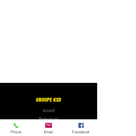
GROUPE KSD
Accueil
Mode de vie
Électronique
Phone
Email
Facebook
Galerie photo