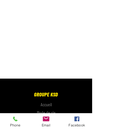
GROUPE KSD
Accueil
Mode de vie
Électronique
Phone
Email
Facebook
Galerie photo