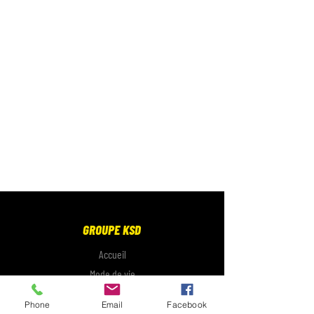
GROUPE KSD
Accueil
Mode de vie
Électronique
Phone
Email
Facebook
Galerie photo