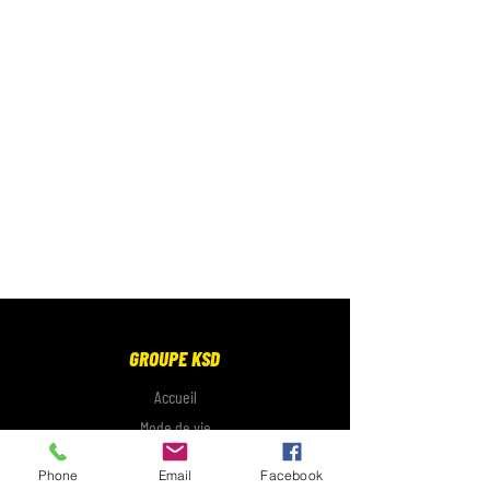
GROUPE KSD
Accueil
Mode de vie
Électronique
Phone
Email
Facebook
Galerie photo