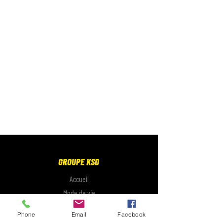
GROUPE KSD
Accueil
Mode de vie
Électronique
Phone
Email
Facebook
Galerie photo