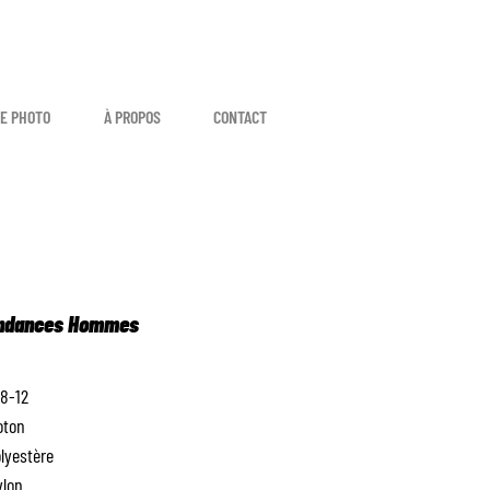
E PHOTO
À PROPOS
CONTACT
endances Hommes
 8-12
oton
lyestère
ylon