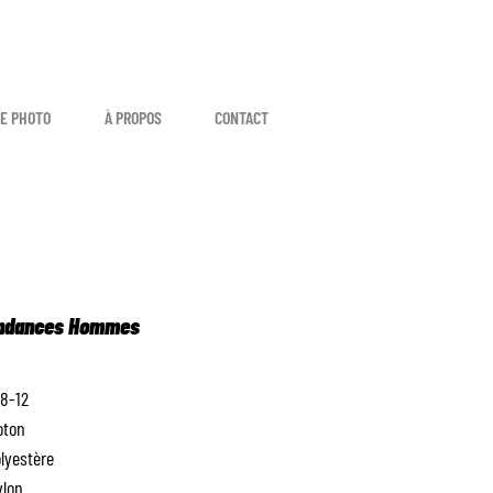
E PHOTO
À PROPOS
CONTACT
endances Hommes
 8-12
oton
lyestère
ylon