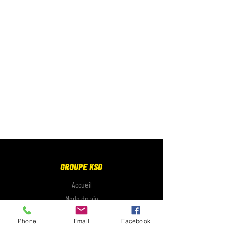
GROUPE KSD
Accueil
Mode de vie
Électronique
Phone
Email
Facebook
Galerie photo