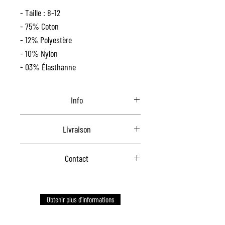
- Taille : 8-12
- 75% Coton
- 12% Polyestère
- 10% Nylon
- 03% Élasthanne
Info
Une taille.
Livraison
Communiquez avec nous pour la livraison
Contact
Communiquez avec nous pour commander
Obtenir plus d'informations