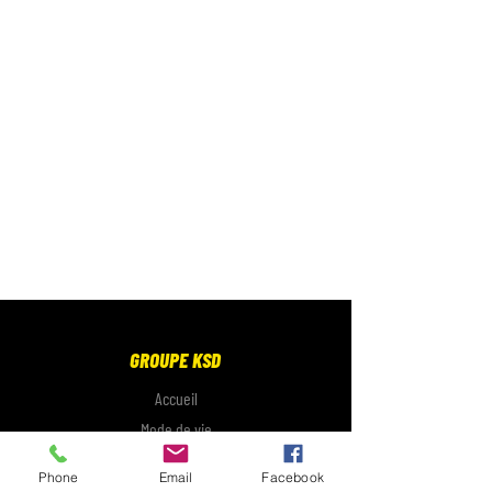
GROUPE KSD
Accueil
Mode de vie
Électronique
Phone
Email
Facebook
Galerie photo