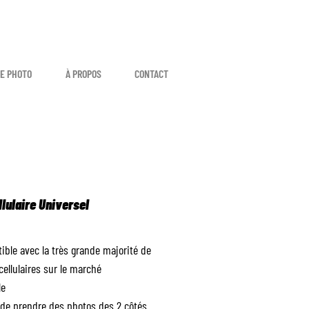
E PHOTO
À PROPOS
CONTACT
llulaire Universel
ible avec la très grande majorité de
cellulaires sur le marché
le
de prendre des photos des 2 côtés