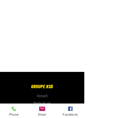
GROUPE KSD
Accueil
Mode de vie
Électronique
Phone
Email
Facebook
Galerie photo