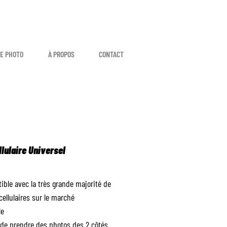
E PHOTO
À PROPOS
CONTACT
llulaire Universel
ible avec la très grande majorité de
cellulaires sur le marché
le
de prendre des photos des 2 côtés